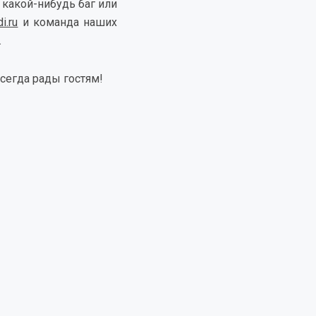
 какой-нибудь баг или
i.ru
и команда наших
.
сегда рады гостям!