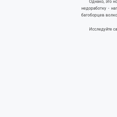
Однако, это н
недоработку - на
багоборцев волко
Исследуйте са